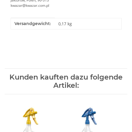
Jaktorów, Polen, 96-313
kwazar@kwazar.com.pl
Produkteigenschaft
Wert
Versandgewicht:
0,17 kg
Kunden kauften dazu folgende
Artikel: