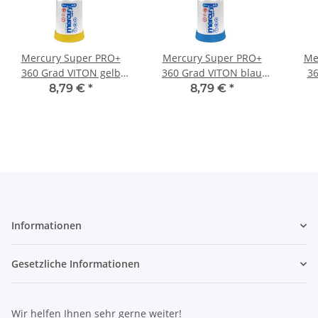
Mercury Super PRO+
Mercury Super PRO+
Me
360 Grad VITON gelb
360 Grad VITON blau
36
Sprühflasche 0,5 Liter
Sprühflasche 0,5 Liter
Spr
8,79 €
*
8,79 €
*
Informationen
Gesetzliche Informationen
Wir helfen Ihnen sehr gerne weiter!