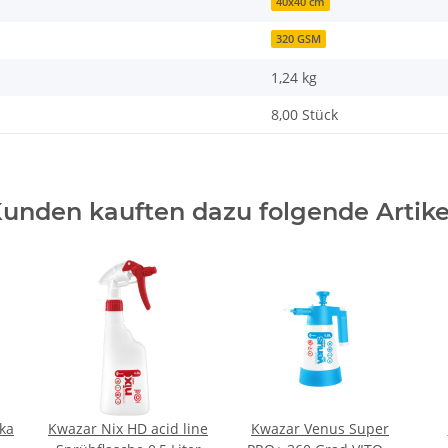
40x40 cm
320 GSM
1,24 kg
8,00 Stück
unden kauften dazu folgende Artike
ka
Kwazar Nix HD acid line
Kwazar Venus Super