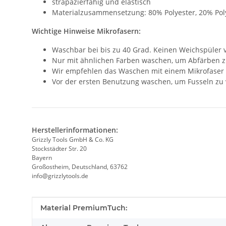
strapazierfähig und elastisch
Materialzusammensetzung: 80% Polyester, 20% Po
Wichtige Hinweise Mikrofasern:
Waschbar bei bis zu 40 Grad. Keinen Weichspüler
Nur mit ähnlichen Farben waschen, um Abfärben 
Wir empfehlen das Waschen mit einem Mikrofaser
Vor der ersten Benutzung waschen, um Fusseln zu
Herstellerinformationen:
Grizzly Tools GmbH & Co. KG
Stockstädter Str. 20
Bayern
Großostheim, Deutschland, 63762
info@grizzlytools.de
Produkteigenschaft
Wert
Material PremiumTuch: