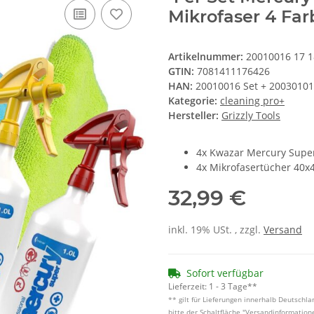
Mikrofaser 4 Fa
Artikelnummer:
20010016 17 1
GTIN:
7081411176426
HAN:
20010016 Set + 20030101
Kategorie:
cleaning pro+
Hersteller:
Grizzly Tools
4x Kwazar Mercury Super P
4x Mikrofasertücher 40x4
32,99 €
inkl. 19% USt. , zzgl.
Versand
Sofort verfügbar
Lieferzeit:
1 - 3 Tage**
** gilt für Lieferungen innerhalb Deutschl
bitte der Schaltfläche "Versandinformation