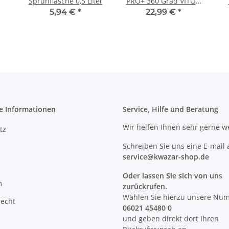
Sprühflasche 0,5 Liter
PRO+ 360 Grad VITON
Pumpsprüher 1 Liter
V
5,94 €
*
22,99 €
*
e Informationen
Service, Hilfe und Beratung
Wir helfen Ihnen sehr gerne we
tz
Schreiben Sie uns eine E-mail 
service@kwazar-shop.de
Oder lassen Sie sich von uns
m
zurückrufen.
Wählen Sie hierzu unsere Nu
recht
06021 45480 0
und geben direkt dort Ihren