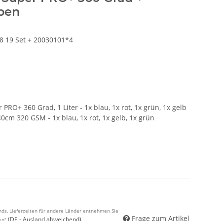
rben
8 19 Set + 20030101*4
RO+ 360 Grad, 1 Liter - 1x blau, 1x rot, 1x grün, 1x gelb
0cm 320 GSM - 1x blau, 1x rot, 1x gelb, 1x grün
ands, Lieferzeiten für andere Länder entnehmen Sie
Frage zum Artikel
(DE - Ausland abweichend)
en"