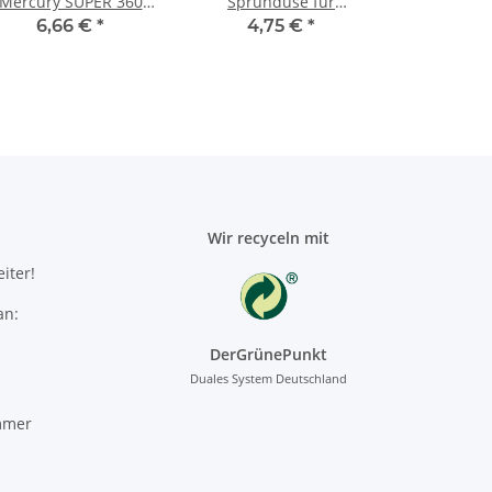
Mercury SUPER 360
Sprühdüse für
ITON Sprühflasche 1
Schaumerzeugung
6,66 €
*
4,75 €
*
Liter
Wir recyceln mit
iter!
an:
DerGrünePunkt
Duales System Deutschland
mmer