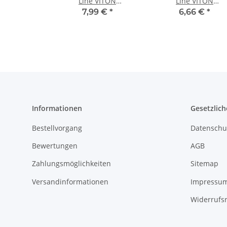
Line VITON
Line VITON
Sprühflasche 1 L
Sprühflasche 0,5 L
7,99 €
*
6,66 €
*
Informationen
Gesetzlich
Bestellvorgang
Datenschu
Bewertungen
AGB
Zahlungsmöglichkeiten
Sitemap
Versandinformationen
Impressu
Widerrufs