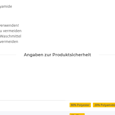
lyamide
 verwenden!
zu vermeiden
 Waschmittel
 vermeiden
Angaben zur Produktsicherheit
80% Polyester
20% Polyamide