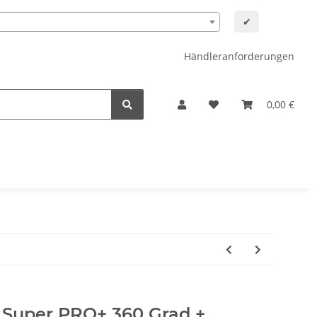
✔
Händleranforderungen
0,00 €
y Super PRO+ 360 Grad +