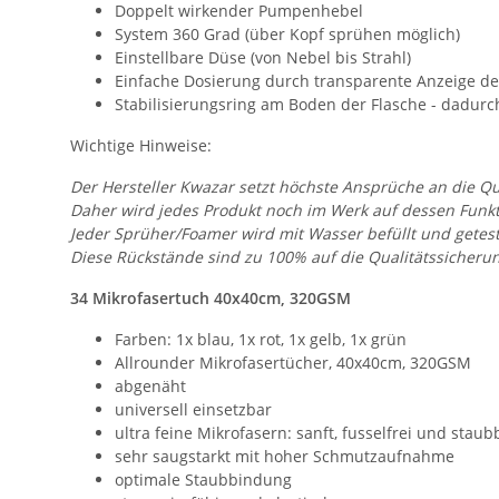
Doppelt wirkender Pumpenhebel
System 360 Grad (über Kopf sprühen möglich)
Einstellbare Düse (von Nebel bis Strahl)
Einfache Dosierung durch transparente Anzeige der
Stabilisierungsring am Boden der Flasche - dadurc
Wichtige Hinweise:
Der Hersteller Kwazar setzt höchste Ansprüche an die Qu
Daher wird jedes Produkt noch im Werk auf dessen Funkti
Jeder Sprüher/Foamer wird mit Wasser befüllt und getest
Diese Rückstände sind zu 100% auf die Qualitätssicheru
34 Mikrofasertuch 40x40cm, 320GSM
Farben: 1x blau, 1x rot, 1x gelb, 1x grün
Allrounder Mikrofasertücher, 40x40cm, 320GSM
abgenäht
universell einsetzbar
ultra feine Mikrofasern: sanft, fusselfrei und stau
sehr saugstarkt mit hoher Schmutzaufnahme
optimale Staubbindung