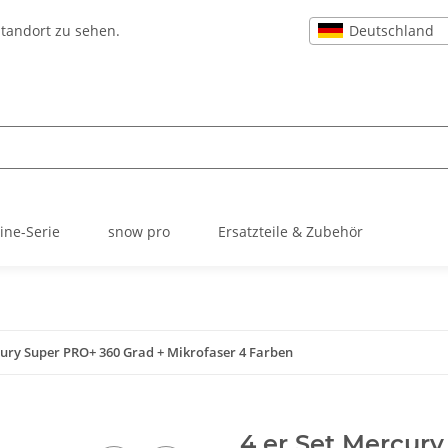
Deutschland
Standort zu sehen.
line-Serie
snow pro
Ersatzteile & Zubehör
cury Super PRO+ 360 Grad + Mikrofaser 4 Farben
4 er Set Mercur