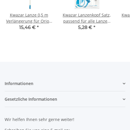
Kwazar Lanze 0,5 m
Kwazar Lanzenkopf Satz,
Kwaz
Verlängerung für Orion
passend für alle Lanzen
Sprühgeräte
von Kwazar
15,46 €
*
5,28 €
*
l
Informationen
Gesetzliche Informationen
Wir helfen Ihnen sehr gerne weiter!