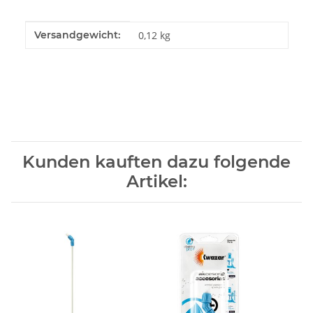
Produkteigenschaft
Wert
Versandgewicht:
0,12 kg
Kunden kauften dazu folgende
Artikel: