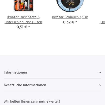
Kwazar Düsensatz, 6
Kwazar Schlauch 4,5 m
unterschiedliche Düsen
Dr
8,32 €
*
9,51 €
*
Informationen
Gesetzliche Informationen
Wir helfen Ihnen sehr gerne weiter!