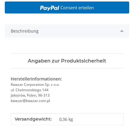
Consent erteilen
Beschreibung
Angaben zur Produktsicherheit
Herstellerinformationen:
Kwazar Corporation Sp. z o.o.
ul. Chelmonskiego 144
Jaktorów, Polen, 96-313
kwazar@kwazar.com.pl
Produkteigenschaft
Wert
Versandgewicht:
0,36 kg