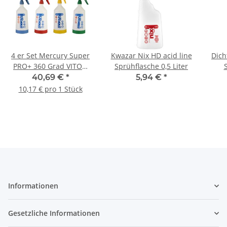
4 er Set Mercury Super
Kwazar Nix HD acid line
Dich
PRO+ 360 Grad VITON
Sprühflasche 0,5 Liter
Sprühflasche 1,0 Liter
40,69 €
*
5,94 €
*
blau rot gelb grün
10,17 € pro 1 Stück
Informationen
Gesetzliche Informationen