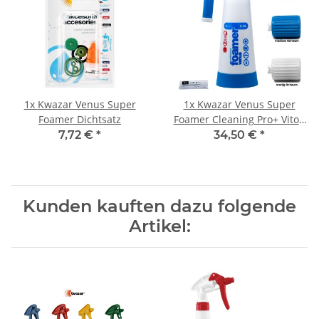
1x
Kwazar Venus Super
1x
Kwazar Venus Super
Foamer Dichtsatz
Foamer Cleaning Pro+ Viton
2L Box mit Zubehör
7,72 €
*
34,50 €
*
Kunden kauften dazu folgende
Artikel: