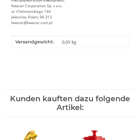
Kwazar Corporation Sp. z o.o.
ul. Chelmonskiego 144
Jaktorów, Polen, 96-313
kwazar@kwazar.com.pl
Produkteigenschaft
Wert
Versandgewicht:
0,09 kg
Kunden kauften dazu folgende
Artikel: