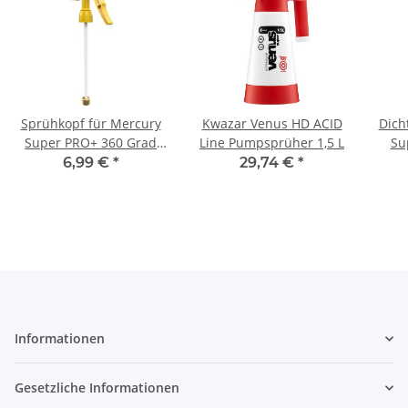
Sprühkopf für Mercury
Kwazar Venus HD ACID
Dich
Super PRO+ 360 Grad
Line Pumpsprüher 1,5 L
Su
VITON 1,0 Liter gelb
6,99 €
*
29,74 €
*
Informationen
Gesetzliche Informationen