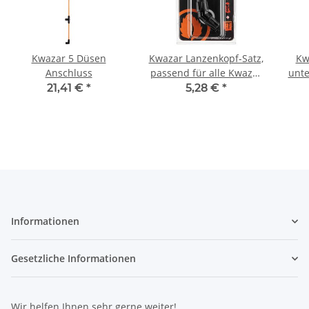
Kwazar 5 Düsen
Kwazar Lanzenkopf-Satz,
Kw
Anschluss
passend für alle Kwazar
unte
Lanzen
21,41 €
*
5,28 €
*
Informationen
Gesetzliche Informationen
Wir helfen Ihnen sehr gerne weiter!