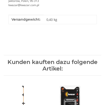
Jaktorów, Polen, 96-313
kwazar@kwazar.com.pl
Produkteigenschaft
Wert
Versandgewicht:
0,40 kg
Kunden kauften dazu folgende
Artikel: